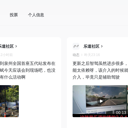
投票
个人信息
乐道社区
乐道社区
12小时前
动态
昨天23:16
到泉州全国首座五代站发布在
更新之后智驾虽然进步很多
斌今天应该会到现场吧，也没
能太依赖呀，该介入的时候
有什么活动啊
介入，毕竟只是辅助驾驶
00:13