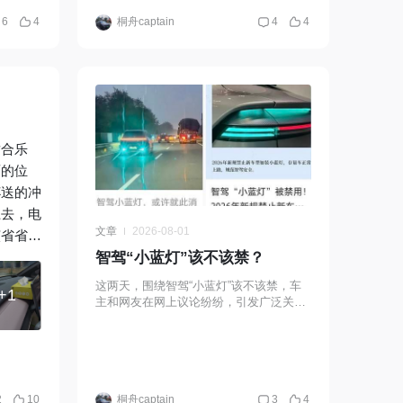
6
4
桐舟captain
4
4
适合乐
面的位
杯送的冲
上去，电
文章
2026-08-01
该省省该
智驾“小蓝灯”该不该禁？
，“向
这两天，围绕智驾“小蓝灯”该不该禁，车
+1
的词哈
主和网友在网上议论纷纷，引发广泛关
注。社交媒体截图所谓智驾“小蓝灯”，即
智能辅助驾驶状态提示灯。2022年，理想
汽车在L9
2
10
桐舟captain
3
4