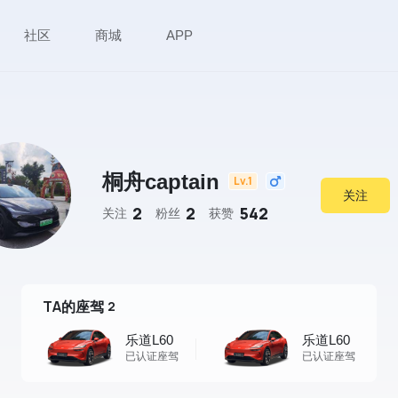
社区
商城
APP
桐舟captain
Lv.1
关注
2
2
542
关注
粉丝
获赞
TA的座驾
2
乐道L60
乐道L60
已认证座驾
已认证座驾