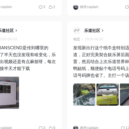
aptain
3
2
桐舟captain
乐道社区
乐道社区
2026-08-03
动态
2026-08-02
RANSCEND是传到哪里的
发现新出行这个纸巾盒特别
了半天也没发现有啥变化，乐
道，正好完美契合娱乐屏后
出视频还是有点麻烦呀，每次
置，然后结合上次乐道世界
接半天才能下载
鸭贴纸，顺便贴个电话号码
话号码牌也省了。主打一个
花花哈哈 送的香薰卡片也没浪费，
虽然没有香味了还是一直挂着
山海，赴相逢”，我喜欢上面
哈
@小新同学
aptain
3
9
桐舟captain
1