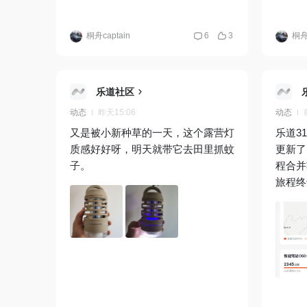
桐舟captain
6
3
桐舟c
乐道社区
动态
昨天15:06
动态
又是被小新种草的一天，这个露营灯
乐道3
质感好好呀，明天就带它去田里抓蚊
更新了。 这次车友们千
子。
程合并
旅程终