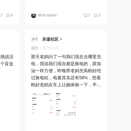
2
6
桐舟captain
2
5
乐道社区
动态
前天14:32
驾挑战活
那天老妈问了一句我们现在去哪里充
一个盲盒
电，我说我们现在都是换电的，跟加
油一样方便，昨晚带老妈兜风刚好经
过换电站，电量其实还有58%，想着
刚好老妈在车上让她体验一下，平时
非必要很少会在高峰期换电，换了
24度电都35元了，前天充了48度才
27元，峰谷的差价还是挺大的，好
在老妈体验过后连连称赞，感叹现在
的科技进步之快，给生活带来很多的
便利。