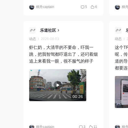
桐舟captain
5
6
桐舟c
乐道社区
动态
2026-08-03
动态
虾仁奶，大清早的不要命，吓我一
这个T
跳，把我智驾都吓退出了，还叼着烟
呢，传
追上来看我一眼，很不服气的样子
道的导
都要连
00:26
桐舟captain
3
11
桐舟c