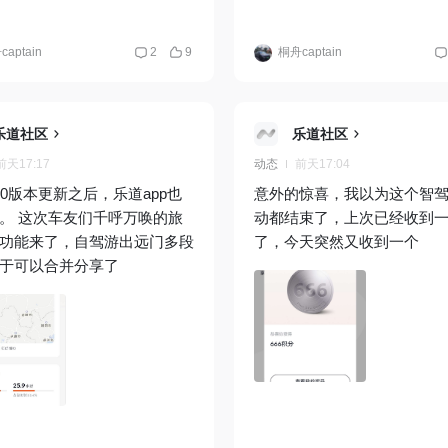
aptain
2
9
桐舟captain
乐道社区
乐道社区
前天17:17
动态
前天17:04
10版本更新之后，乐道app也
意外的惊喜，我以为这个智
呼万唤的旅
动都结束了，上次已经收到
功能来了，自驾游出远门多段
了，今天突然又收到一个
于可以合并分享了