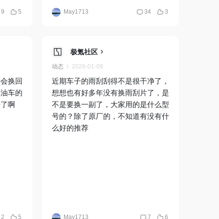
9
5
May1713
34
3
极氪社区
动态
2026-01-09
还会换回
近期车子的雨刮刮得不是很干净了，
和油车的
想想也有好多年没有换雨刮片了，是
去了啊
不是要换一副了，大家用的是什么型
号的？除了原厂的，不知道有没有什
么好的推荐
2
5
May1713
7
6