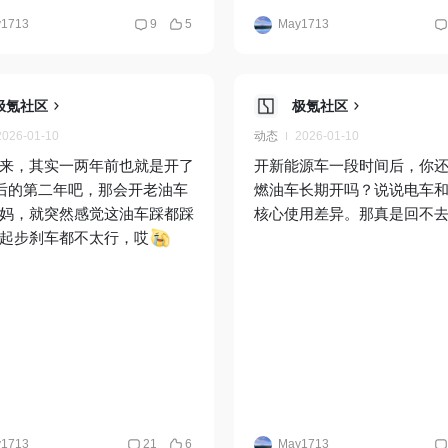
1713
9
5
May1713
极氪社区
极氪社区
2026-01-10
动态
2026-01-10
来，其实一两年前也就是开了
开新能源车一段时间后，你
以后的第二年吧，那会开老油车
燃油车长期开吗？说说电车
妈，就突然感觉这油车踩都踩
核心使用差异。那真是回不
起步刹车都不太行，哎
1713
21
6
May1713