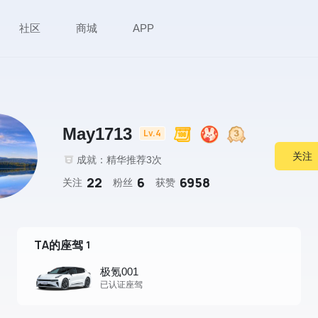
社区
商城
APP
May1713
Lv.4
关注
成就：精华推荐3次
22
6
6958
关注
粉丝
获赞
TA的座驾
1
极氪001
已认证座驾