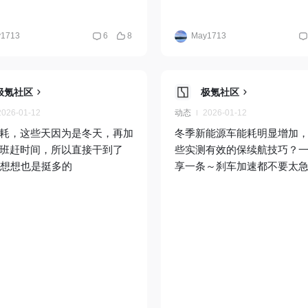
1713
6
8
May1713
极氪社区
极氪社区
2026-01-12
动态
2026-01-12
耗，这些天因为是冬天，再加
冬季新能源车能耗明显增加
班赶时间，所以直接干到了
些实测有效的保续航技巧？
，想想也是挺多的
享一条～刹车加速都不要太