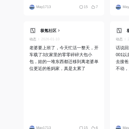
May1713
15
7
May
极氪社区
动态
2026-01-10
动态
老婆要上班了，今天忙活一整天，开
话说回
车载了3次家里的零零碎碎大包小
001
包，娃的一堆东西都迁移到离老婆单
去接爸
位更近的爸妈家，真是太累了
不动，
May1713
15
6
May