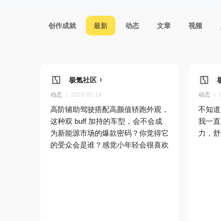
创作成就
最新
动态
文章
视频
极氪社区
动态
2026-01-14
动态
高阶辅助驾驶搭配高颜值轿跑外观，
不知道
这种双 buff 加持的车型，会不会成
我一直
为新能源市场的爆款密码？你觉得它
力，舒
的受众会是谁？感觉小年轻会很喜欢