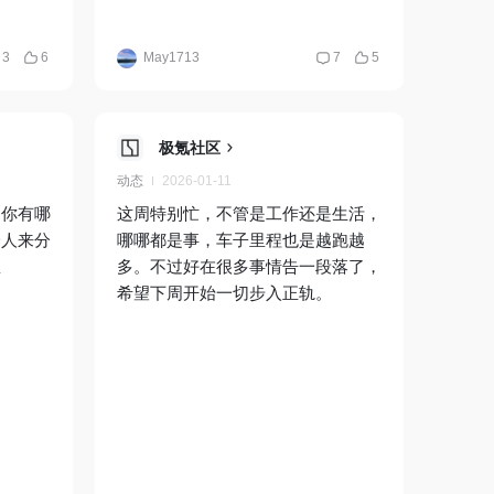
3
6
May1713
7
5
极氪社区
动态
2026-01-11
，你有哪
这周特别忙，不管是工作还是生活，
一人来分
哪哪都是事，车子里程也是越跑越
急
多。不过好在很多事情告一段落了，
希望下周开始一切步入正轨。