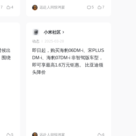
7
4
远赴人间惊鸿宴
5
7
小米社区
动态
2025-03-28
时候出
即日起，购买海豹06DM-i、宋PLUS
，围绕
DM-i、海豹07DM-i 非智驾版车型，
即可享最高1.6万元钜惠。 比亚迪领
头降价
5
远赴人间惊鸿宴
6