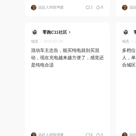
远赴人间惊鸿宴
2
6
远
零跑C11社区
动态
2025-03-29
动态
混动车主忠告，能买纯电就别买混
多档位
动，现在充电越来越方便了，感觉还
人，单
是纯电合适
合城区
远赴人间惊鸿宴
8
5
远