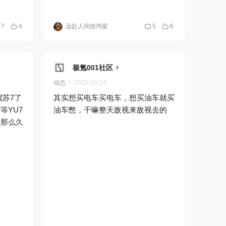
7
4
远赴人间惊鸿宴
5
6
极氪001社区
动态
2025-03-29
驾苏7了
其实想买电车买电车，想买油车就买
等YU7
油车憋，干嘛整天敌视来敌视去的
没那么久