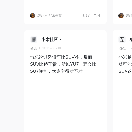
远赴人间惊鸿宴
7
4
远
小米社区
动态
2025-03-30
动态
雷总说过造轿车比SUV难，反而
小米越
SUV比轿车贵，所以YU7一定会比
版可能
SU7便宜，大家觉得对不对
SUV