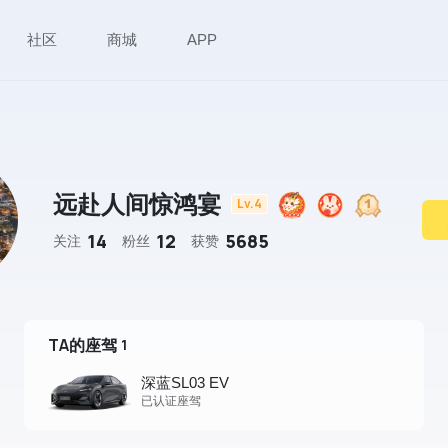
社区
商城
APP
远赴人间惊鸿宴
Lv.4
14
12
5685
关注
粉丝
获赞
TA的座驾
1
深蓝SL03 EV
已认证座驾