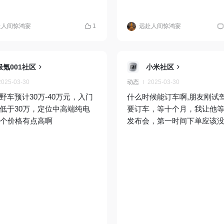
赴人间惊鸿宴
1
远赴人间惊鸿宴
极氪001社区
小米社区
2025-03-30
动态
2025-03-30
野车预计30万-40万元，入门
什么时候能订车啊,朋友刚试
低于30万，定位中高端纯电
要订车，等十个月，我让他等
这个价格有点高啊
发布会，第一时间下单应该