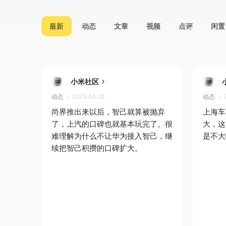
最新
动态
文章
视频
点评
闲置
小米社区
动态
2025-04-20
动态
尚界推出来以后，智己就算被抛弃
上海车
了，上汽的口碑也就基本玩完了。很
大，这
难理解为什么不让华为接入智己，继
是不大
续把智己积攒的口碑扩大。