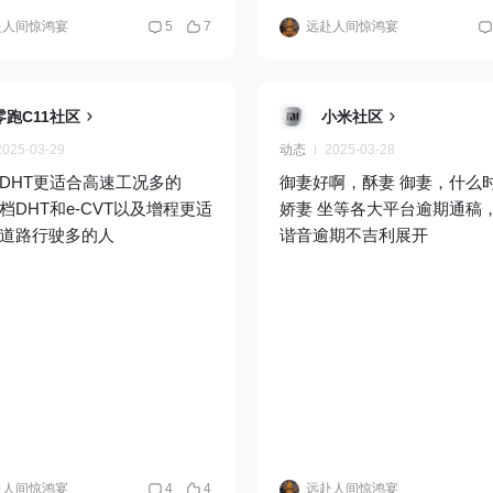
赴人间惊鸿宴
5
7
远赴人间惊鸿宴
零跑C11社区
小米社区
2025-03-29
动态
2025-03-28
DHT更适合高速工况多的
御妻好啊，酥妻 御妻，什么
档DHT和e-CVT以及增程更适
娇妻 坐等各大平台逾期通稿
道路行驶多的人
谐音逾期不吉利展开
赴人间惊鸿宴
4
4
远赴人间惊鸿宴