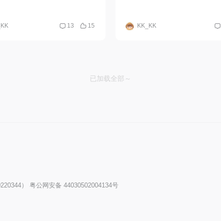
_KK
13
15
KK_KK
已加载全部～
20344）
粤公网安备 44030502004134号