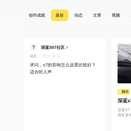
创作成就
最新
动态
文章
视频
深蓝S07社区
动态
2023-10-14
求问，s7的音响怎么设置比较好？
适合听人声
深蓝
深蓝S7
用车里程
价：18
久后就直