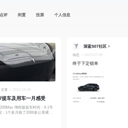
点评
闲置
投票
个人信息
深蓝S07社区
动态
2023-07-08
终于下定锁单
文章
2023-10-05
s7提车及用车一月感受
 200Max 增程版提车时间：9.1号
：1个多月跑了2000多公里裸车
.39w【购车经历】从s7出价格，不
接下定了。...