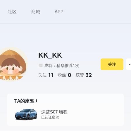
社区
商城
APP
KK_KK
关注
成就：精华推荐1次
11
0
32
关注
粉丝
获赞
TA的座驾
1
深蓝S07 增程
已认证座驾