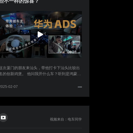
些不一样的惊喜？
09:28
这次厦门的朋友来汕头，带他打卡下汕头比较出
名的创新鸡煲。 他问我开什么车？听到是鸿蒙系
的智界，他居然聊起什么是“端到端”，当天晚上
去吃饭的路上就决定带他体验下华为 ADS ，顺
2025-02-07
便录一期节目。 我添加几个途径点选了一条汕头
非常复杂的道路，在不知道系统表现如何的前提
下，试了下系统的能力，看看有没有哪些意外的
挑战...
视频来自：电车同学