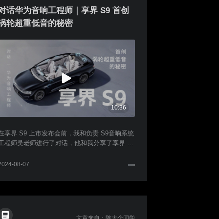
对话华为音响工程师｜享界 S9 首创
涡轮超重低音的秘密
10:36
在享界 S9 上市发布会前，我和负责 S9音响系统
工程师吴老师进行了对话，他和我分享了享界 S9
这套音响的亮点，我也同时和他请教了许多关于
音响的问题，以及怎么判断一套音响的好坏。视
2024-08-07
频有点长，但都是干货，分享给大家！
文章来自：陈大个同学