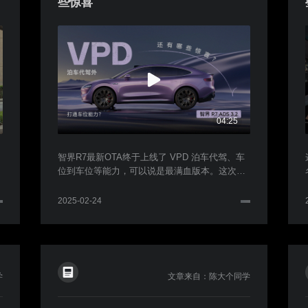
些惊喜
04:25
智界R7最新OTA终于上线了 VPD 泊车代驾、车
位到车位等能力，可以说是最满血版本。这次我
也跑了一些复杂城区道路。视频和大家聊聊打通
车位级后，ADS 实际带来了哪些能力？
2025-02-24
学
文章来自：陈大个同学