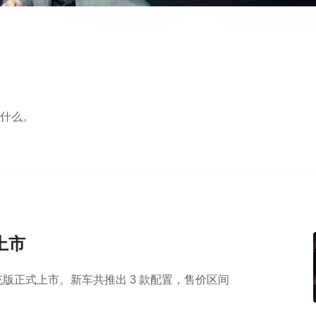
什么。
上市
9 闪充版正式上市。新车共推出 3 款配置，售价区间