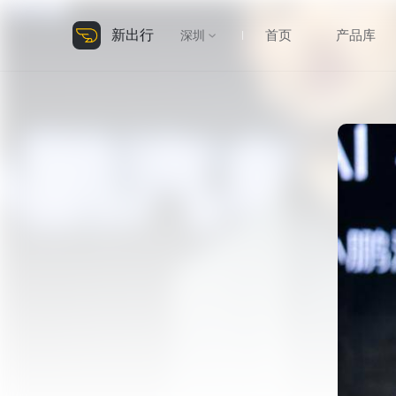
新出行
首页
产品库
深圳