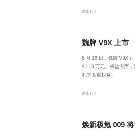
新出行
魏牌 V9X 上市
5 月 18 日，魏牌 V9X
41.18 万元。权益方
礼等多重权益。
新出行
焕新极氪 009 将