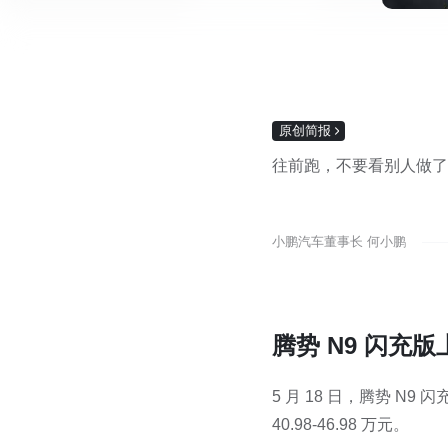
原创简报
往前跑，不要看别人做了
小鹏汽车董事长 何小鹏
腾势 N9 闪充版
5 月 18 日，腾势 N
40.98-46.98 万元。