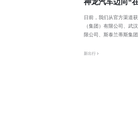
神龙汽车迈向“在
日前，我们从官方渠道获
（集团）有限公司、武汉
限公司、斯泰兰蒂斯集团
新出行