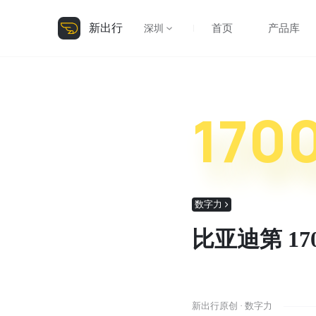
新出行
首页
产品库
深圳
170
数字力
比亚迪第 1
新出行原创 · 数字力