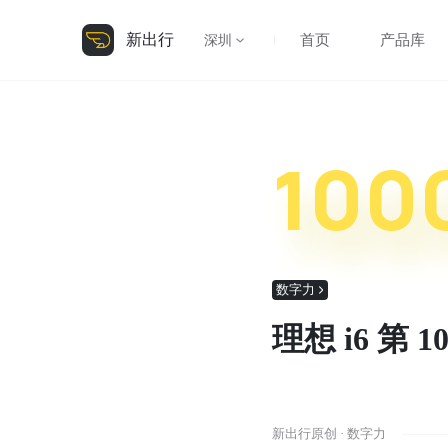
新出行
首页
产品库
深圳
100
数字力
理想 i6 第
新出行原创 · 数字力