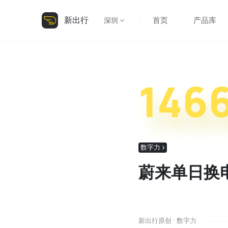
新出行
首页
产品库
深圳
146
数字力
蔚来单日换
新出行原创 · 数字力