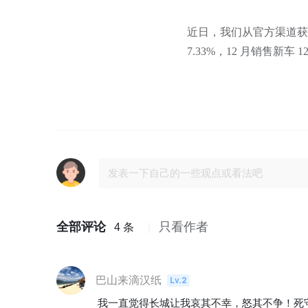
近日，我们从官方渠道获悉
7.33%，12 月销售新车 12
全部评论
只看作者
4 条
巴山来滴汉纸
Lv.2
我一直觉得长城让我哀其不幸，怒其不争！死