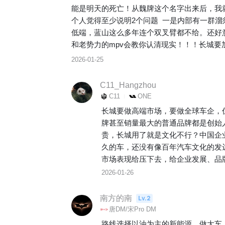
能是明天的死亡！从魏牌这个名字出来后，我
个人觉得至少说明2个问题  一是内部有一
低端，蓝山这么多年连个双叉臂都不给。还好意
和老势力的mpv会教你认清现实！！！长城要
2026-01-25
C11_Hangzhou
C11
ONE
长城要做高端市场，要做全球车企，
牌甚至销量最大的普通品牌都是创始
贵，长城用了就是文化不行？中国企
久的车，还没有像百年汽车文化的发
市场表现给压下去，给企业发展、品
2026-01-26
南方的南
Lv.2
唐DM/宋Pro DM
路线选择以油为主的新能源，做大车