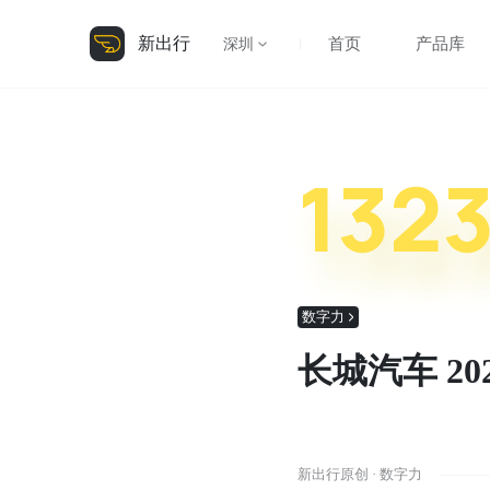
新出行
首页
产品库
深圳
132
数字力
长城汽车 202
新出行原创 · 数字力