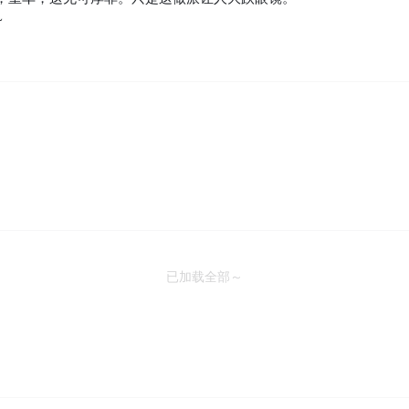
~
已加载全部～