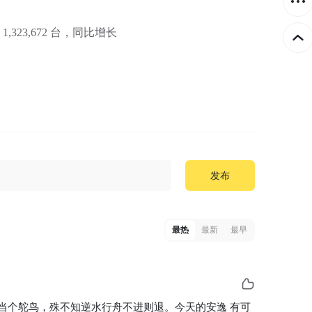
23,672 台，同比增长
发布
最热
最新
最早
当个鸵鸟，殊不知逆水行舟不进则退。今天的安逸 有可