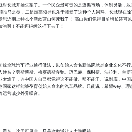
就对长城开始失望了。一个民企最可贵的是遵循市场，体制灵活，敢打
群溜须拍马之徒，二是最高领导也乐于接受了这种个人崇拜。长城现在
思近期上特么个新款蓝山笑死我了！ 高山你们觉得目前增长还可以？
加油啊！不能再继续这样下去了！
仿效全球汽车行业通行做法，以创始人命名新品牌就是企业文化不行
人姓名？劳斯莱斯、梅赛德斯奔驰、迈巴赫、保时捷、法拉利、兰博
业太难了，连中国人自己都觉得这不能做、那不能干。说到底，中国
达国家这样能够孕育创始人命名的汽车品牌。只能说，希望wey、理
牌运营减少外界噪音。
，重车，这无可厚非。只是这做派让人大跌眼镜。
