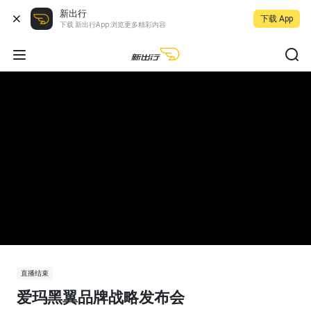
新出行
下载 App
下载 新出行App 浏览更多精彩内容
直播结束
爱玛黑翼品牌战略发布会