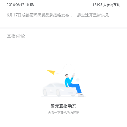
2026-06-17 18:58
13195 人参与互动
6月17日成都爱玛黑翼品牌战略发布，一起全速开黑街头见
直播讨论
暂无直播动态
去看一下其他的内容吧