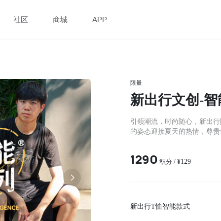
社区
商城
APP
限量
新出行文创-智
引领潮流，时尚随心，新出行
的姿态迎接夏天的热情，尊贵
1290
积分 /
¥129
新出行T恤智能款式