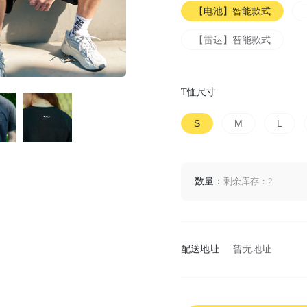
【电池】智能款式
【雷达】智能款式
T恤尺寸
S
M
L
数量：
剩余库存：2
配送地址
暂无地址