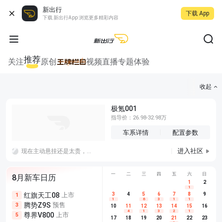
新出行
下载 App
下载 新出行App 浏览更多精彩内容
推荐
关注
原创
视频
直播
专题
体验
收起
极氪001
指导价：26.98-32.98万
车系详情
配置参数
进入社区
现在主动悬挂还是太贵，等到国产价格完全下来可以考虑，这东西舒适性肯定更好
一
二
三
四
五
六
日
8月新车日历
1
2
1
红旗天工08
上市
尊界V680
3
4
上市
5
6
7
8
埃安AION
9
1
5
5
1
6
3
1
1
腾势Z9S
预售
享界G9
预售
长城H10
3
5
5
10
11
12
13
14
15
16
4
1
3
2
1
尊界V800
上市
别克至境L7
预售
深蓝S05 
5
5
6
17
18
19
20
21
22
23