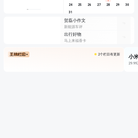
1
24
25
26
27
28
29
30
31
贺磊小作文
新能源车评
出行好物
马上来福香卡
2个栏目有更新
小米
29.9