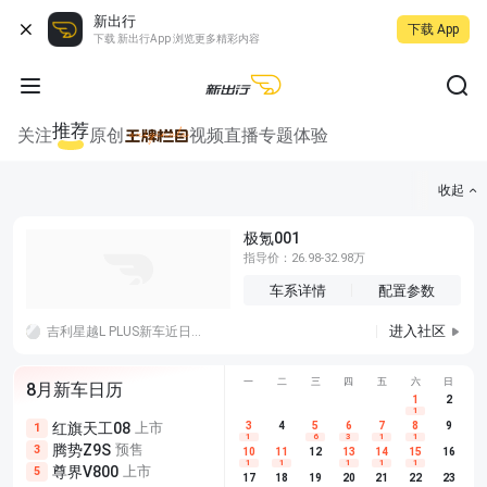
新出行
下载 App
下载 新出行App 浏览更多精彩内容
推荐
关注
原创
视频
直播
专题
体验
收起
极氪001
指导价：26.98-32.98万
车系详情
配置参数
进入社区
吉利星越L PLUS新车近日已正式进入申报阶段，个人感觉作为星越L系列的升级款车型，外观确实不错，但如果用这个外观做个电动车，这个价位应该挺有吸引力的。
一
二
三
四
五
六
日
8月新车日历
1
2
1
红旗天工08
上市
尊界V680
3
4
上市
5
6
7
8
埃安AION
9
1
5
5
1
6
3
1
1
腾势Z9S
预售
享界G9
预售
长城H10
3
5
5
10
11
12
13
14
15
16
1
1
1
1
1
尊界V800
上市
别克至境L7
预售
深蓝S05 
5
5
6
17
18
19
20
21
22
23