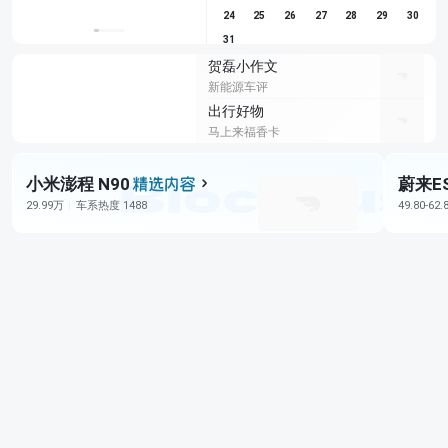
24
25
26
27
28
29
30
31
贺磊小作文
新能源车评
出行好物
马上来福香卡
小米澎程 N90
蔚来E
29.99万
车系热度 1488
49.80-62