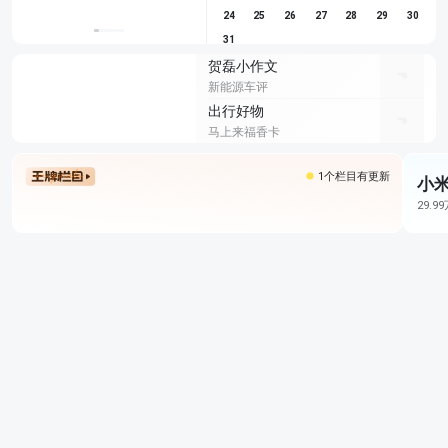
24
25
26
27
28
29
30
31
贺磊小作文
新能源车评
出行好物
马上来福香卡
1个栏目有更新
小米
29.9