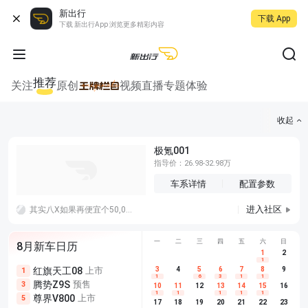
新出行
下载 App
下载 新出行App 浏览更多精彩内容
推荐
关注
原创
视频
直播
专题
体验
收起
极氪001
指导价：26.98-32.98万
车系详情
配置参数
进入社区
其实八X如果再便宜个50,000块左右，我觉得销量应该可以以和9X相当了！！！！
一
二
三
四
五
六
日
8月新车日历
1
2
1
红旗天工08
上市
尊界V680
3
4
上市
5
6
7
8
埃安AION
9
1
5
5
1
6
3
1
1
腾势Z9S
预售
享界G9
预售
长城H10
3
5
5
10
11
12
13
14
15
16
1
1
1
1
1
尊界V800
上市
别克至境L7
预售
深蓝S05 
5
5
6
17
18
19
20
21
22
23