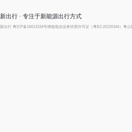
新出行 · 专注于新能源出行方式
新出行
粤ICP备16013334号
增值电信业务经营许可证（粤B2-20220344）
粤公网