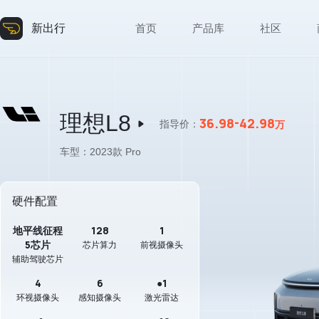
新出行
首页
产品库
社区
理想L8
36.98-42.98
万
指导价：
车型：
2023款 Pro
硬件配置
地平线征程
128
1
5芯片
芯片算力
前视摄像头
辅助驾驶芯片
4
6
●1
环视摄像头
感知摄像头
激光雷达