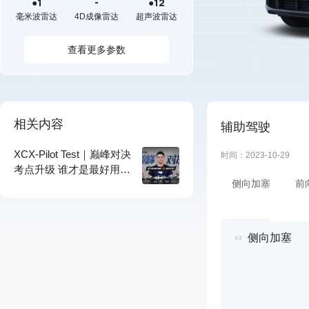
●1
-
●12
毫米波雷达
4D成像雷达
超声波雷达
查看更多参数
相关内容
辅助驾驶
XCX-Pilot Test｜巅峰对决
时间：2023-10-29
考点升级 谁才是最好用的
侧向加塞
前
LCC 辅助驾驶？
侧向加塞