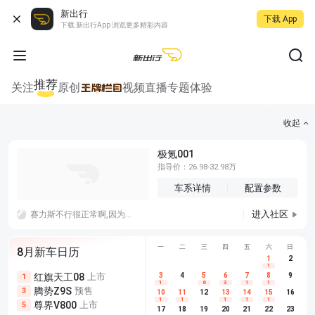
新出行
下载 App
下载 新出行App 浏览更多精彩内容
推荐
关注
原创
视频
直播
专题
体验
收起
极氪001
指导价：26.98-32.98万
车系详情
配置参数
进入社区
赛力斯不行很正常啊,因为拿不出手啊，妄想品牌效应，那么就要像特斯拉一样会讲故事，不行就老老实实技术研发，光跟遥遥领先加一个外观是没用的
一
二
三
四
五
六
日
8月新车日历
1
2
1
红旗天工08
上市
尊界V680
3
4
上市
5
6
7
8
埃安AION
9
1
5
5
1
6
3
1
1
腾势Z9S
预售
享界G9
预售
长城H10
3
5
5
10
11
12
13
14
15
16
1
1
1
1
1
尊界V800
上市
别克至境L7
预售
深蓝S05 
5
5
6
17
18
19
20
21
22
23