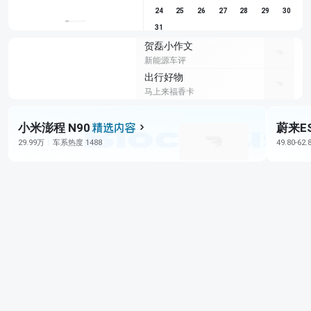
24
25
26
27
28
29
30
31
贺磊小作文
新能源车评
出行好物
马上来福香卡
小米澎程 N90
蔚来E
29.99万
车系热度 1488
49.80-62