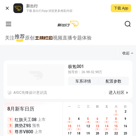
新出行
下载 App
下载 新出行App 浏览更多精彩内容
推荐
关注
原创
视频
直播
专题
体验
收起
极氪001
指导价：26.98-32.98万
车系详情
配置参数
进入社区
AIGC先锋设计意识流
一
二
三
四
五
六
日
8月新车日历
1
2
1
红旗天工08
上市
尊界V680
3
4
上市
5
6
7
8
埃安AION
9
1
5
5
1
6
3
1
1
腾势Z9S
预售
享界G9
预售
长城H10
3
5
5
10
11
12
13
14
15
16
1
1
1
1
1
尊界V800
上市
别克至境L7
预售
深蓝S05 
5
5
6
17
18
19
20
21
22
23