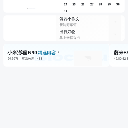
24
25
26
27
28
29
30
31
贺磊小作文
新能源车评
出行好物
马上来福香卡
小米澎程 N90
蔚来E
29.99万
车系热度 1488
49.80-62