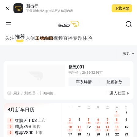
新出行
下载 App
下载 新出行App 浏览更多精彩内容
推荐
关注
原创
视频
直播
专题
体验
收起
极氪001
指导价：26.98-32.98万
车系详情
配置参数
进入社区
周末计划整理下车辆内饰，做点内饰简单清洁。
一
二
三
四
五
六
日
8月新车日历
1
2
1
红旗天工08
上市
尊界V680
3
4
上市
5
6
7
8
埃安AION
9
1
5
5
1
6
3
1
1
腾势Z9S
预售
享界G9
预售
长城H10
3
5
5
10
11
12
13
14
15
16
1
1
1
1
1
尊界V800
上市
别克至境L7
预售
深蓝S05 
5
5
6
17
18
19
20
21
22
23