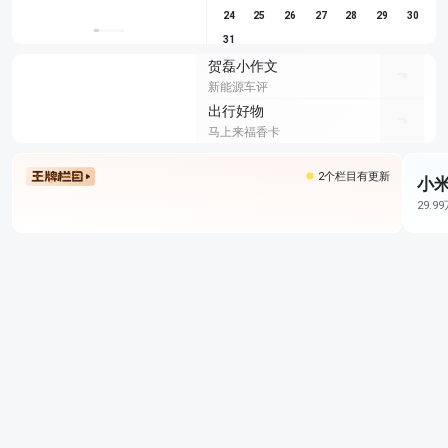
24
25
26
27
28
29
30
31
贺磊小作文
新能源车评
出行好物
马上来福香卡
2个栏目有更新
小米
29.9