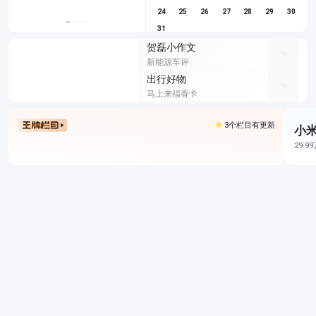
24
25
26
27
28
29
30
31
贺磊小作文
新能源车评
出行好物
马上来福香卡
3个栏目有更新
小米
29.9