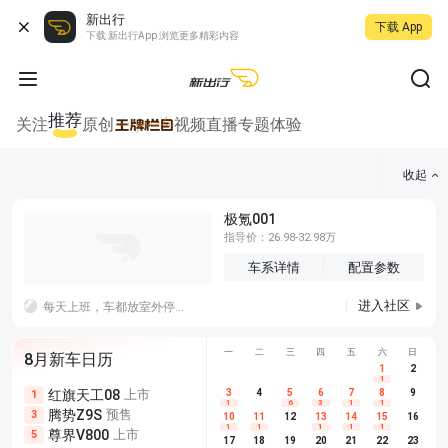
新出行
下载 App
下载 新出行App 浏览更多精彩内容
推荐
关注
原创
视频
直播
专题
体验
收起
极氪001
指导价：26.98-32.98万
车系详情
配置参数
进入社区
每天上班，车都放室外停车场爆晒，就担心车有什么问题
一
二
三
四
五
六
日
8月新车日历
1
2
1
红旗天工08
上市
尊界V680
3
4
上市
5
6
7
8
埃安AION
9
1
5
5
1
6
3
1
1
腾势Z9S
预售
享界G9
预售
长城H10
3
5
5
10
11
12
13
14
15
16
1
1
1
1
1
尊界V800
上市
别克至境L7
预售
深蓝S05 
5
5
6
17
18
19
20
21
22
23