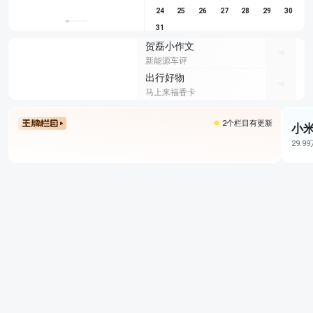
24
25
26
27
28
29
30
31
贺磊小作文
新能源车评
出行好物
马上来福香卡
2个栏目有更新
小米
29.9