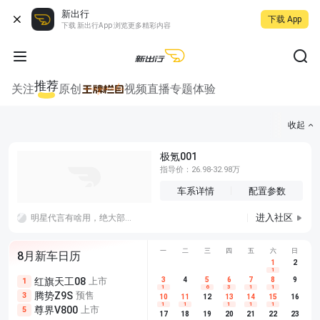
新出行
下载 App
下载 新出行App 浏览更多精彩内容
推荐
关注
原创
视频
直播
专题
体验
收起
极氪001
指导价：26.98-32.98万
车系详情
配置参数
进入社区
明星代言有啥用，绝大部分人压根就不会关注，有啥用啊，纯粹浪费钱，还容易明星翻车而翻车
一
二
三
四
五
六
日
8月新车日历
1
2
1
红旗天工08
上市
尊界V680
3
4
上市
5
6
7
8
埃安AION
9
1
5
5
1
6
3
1
1
腾势Z9S
预售
享界G9
预售
长城H10
3
5
5
10
11
12
13
14
15
16
1
1
1
1
1
尊界V800
上市
别克至境L7
预售
深蓝S05 
5
5
6
17
18
19
20
21
22
23