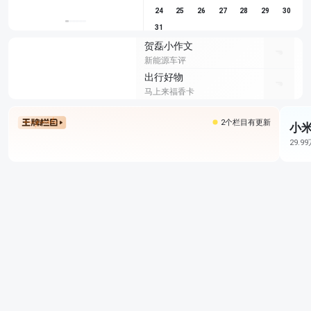
24
25
26
27
28
29
30
31
贺磊小作文
新能源车评
出行好物
马上来福香卡
2个栏目有更新
小米
29.9