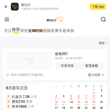
新出行
下载 App
下载 新出行App 浏览更多精彩内容
推荐
关注
原创
视频
直播
专题
体验
收起
极氪001
指导价：26.98-32.98万
车系详情
配置参数
进入社区
周末计划整理下车辆内饰，做点内饰简单清洁。
一
二
三
四
五
六
日
8月新车日历
1
2
1
红旗天工08
上市
尊界V680
3
4
上市
5
6
7
8
埃安AION
9
1
5
5
1
6
3
1
1
腾势Z9S
预售
享界G9
预售
长城H10
3
5
5
10
11
12
13
14
15
16
1
1
1
1
1
尊界V800
上市
别克至境L7
预售
深蓝S05 
5
5
6
17
18
19
20
21
22
23