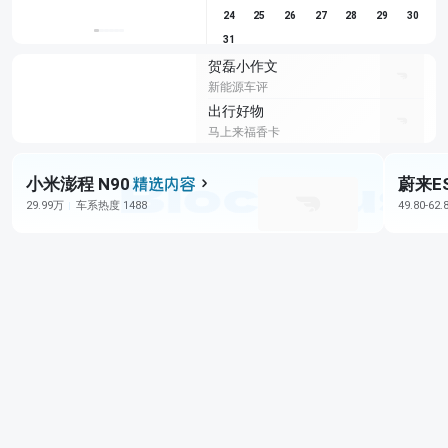
24
25
26
27
28
29
30
31
贺磊小作文
新能源车评
出行好物
马上来福香卡
小米澎程 N90
蔚来E
29.99万
车系热度 1488
49.80-62