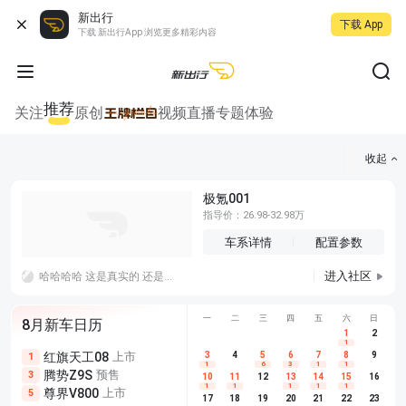
新出行
下载 App
下载 新出行App 浏览更多精彩内容
推荐
关注
原创
视频
直播
专题
体验
收起
极氪001
指导价：26.98-32.98万
车系详情
配置参数
进入社区
哈哈哈哈 这是真实的 还是在拍段子 这是和以前加油一样的玩法嘛？ 哈哈哈哈。管子里的油也要加进去 这电缆里的电也得加进去。
一
二
三
四
五
六
日
8月新车日历
1
2
1
红旗天工08
上市
尊界V680
3
4
上市
5
6
7
8
埃安AION
9
1
5
5
1
6
3
1
1
腾势Z9S
预售
享界G9
预售
长城H10
3
5
5
10
11
12
13
14
15
16
1
1
1
1
1
尊界V800
上市
别克至境L7
预售
深蓝S05 
5
5
6
17
18
19
20
21
22
23