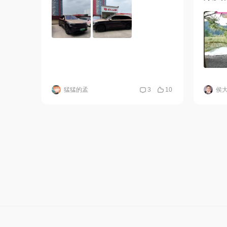
下沉空
食材也
露营神
猛猛的孟
3
10
侯