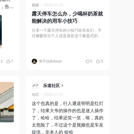
视频
2026-07-23
帘，告别
露天停车怎么办，少喝杯奶茶就
车 #蔚
能解决的用车小技巧
电车赶
分享一个露天停车的小技巧给车友们，不
过侧窗部分个人还是喜欢这个吸盘式的，
在老小区好用的，要是没有熊孩子的话官
方商城直接用隐私帘也不错。
2
7
坐不住的Sean
5
5
乐道社区
动态
2026-07-15
这个也真的是，行人通道明明是红灯
了，结果大爷的操作的也是迷人操作
了，哈哈，结果还笑一笑，唉，真的
太危险了，不过这个是视频也是车友
提供，非本人的 哈哈