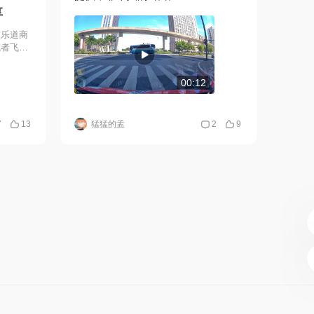
享
的乐道商
或者飞机
，以前我
后，可以
00:12
7
13
猛猛的孟
2
9