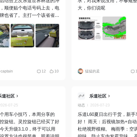
后结合上次乐道世界杯送的冲
求，对我来说没用，不够规
，顺便贴个电话号码上去，电
大，你们说呢
牌也省了。主打一个该省省该
也没浪费，
有香味了还是一直挂着，“向
+1
赴相逢”，我喜欢上面的词哈
小新同学
aptain
12
10
猛猛的孟
乐道社区
乐道社区
2026-07-25
动态
2026-07-23
个用车小技巧，本周分享的
乐道L60夏日出行干货，新手
控旋钮。灵控旋钮已经买了好
好！ 雨天：后视镜加热+自动除雾，
今天升级3.1.0，终于可以用
杜绝视野模糊。 梅雨季：空调干燥
设置方法也很简单，照着说明
抑味，防止车内发霉异味。 高温天