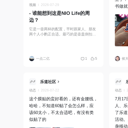
视频
2026-07-29
书做就
- 谁能想到这是NIO Life的周
很方便
边？
它是一壶两杯的配置，平时跟家人、朋友
两个人小酌正合适。最巧的是壶盖倒扣过
来就是个小酒杯，不用的时候收起来，就
是一整个完整的葫芦摆件，放餐边柜、书
桌都好看，真正做到了收纳即陈列。 说实
话这套是真的颜值实用双在线，不管自己
一点二亿
1
5
侯
用还是送人都很合适。
乐道社区
动态
2026-07-22
动态
这个膜贴的蛮好看的，还有金腰线，
7月1
哈哈，不知道60贴了会怎么样，应
人、乐
该60太小，不太合适吧，有没有类
了乐道
似贴了的
活动。
身移动