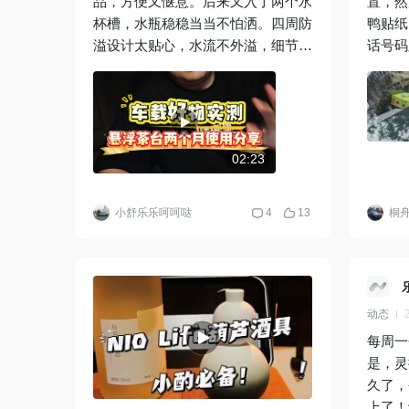
品，方便又惬意。后来又入了两个水
置，然
杯槽，水瓶稳稳当当不怕洒。四周防
鸭贴纸
溢设计太贴心，水流不外溢，细节满
话号码
分！真的越用越爱～
花花哈哈 送的香薰卡片
虽然没
山海，
哈
@
02:23
小舒乐乐呵呵哒
4
13
桐舟c
动态
每周一
是，灵
久了，
上了！