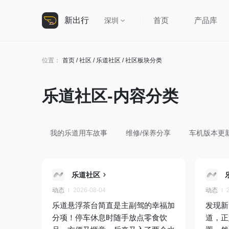
新出行
首页
产品库
深圳
位置：
首页
/
社区
/
乐道社区
/ 社区板块分类
乐道社区-内容分类
我的乐道用车故事
维修/保养分享
车机版本更
乐道社区
动态
2026-08-04
动态
乐道悬浮茶台简直是主副驾的幸福加
发现新
分项！停车休息时随手放点零食饮
道，正