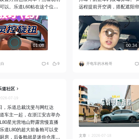
可以。乐道L60粘在这个位置
远程提前开空调，搭配遮阳
！
蒸笼车厢。 用好这些功能，夏天开
车幸福感直接拉满。 #乐道汽
来乐道L60 #夏日出行攻略 #
超油车了吗
01:08
00:34
大白
4
9
开电车的水枪哥
乐道社区
2026-07-19
7日，乐道总裁沈斐与网红达
道车主一起，在浙江安吉举办
L80星光营地山野露营慢直播
乐道L80的超大前备舱可以变
文章
2026-07-18
厨房，后备舱就是迷你仓库，