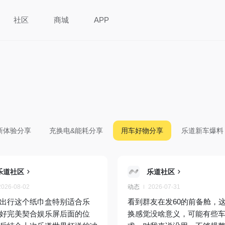
社区
商城
APP
新体验分享
充换电&能耗分享
用车好物分享
乐道新车爆料
乐道社区
乐道社区
2026-08-02
动态
2026-07-31
出行这个纸巾盒特别适合乐
看到群友在发60的前备舱，
好完美契合娱乐屏后面的位
换感觉没啥意义，可能有些