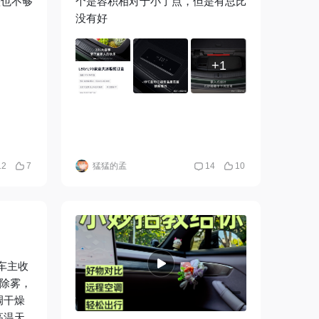
整也不够
个是容积相对于小了点，但是有总比
没有好
+1
12
7
猛猛的孟
14
10
车主收