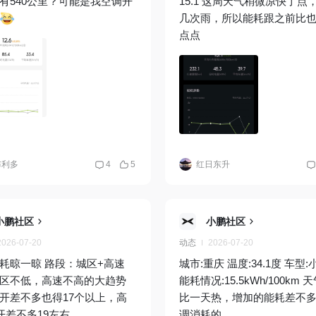
有540公里？可能是我空调开
15.1 这周天气稍微凉快了点
几次雨，所以能耗跟之前比
点点
布利多
4
5
红日东升
小鹏社区
小鹏社区
2026-07-20
动态
2026-07-20
耗晾一晾 路段：城区+高速
城市:重庆 温度:34.1度 车型:小鹏G9
区不低，高速不高的大趋势
能耗情况:15.5kWh/100km 天气一天
开差不多也得17个以上，高
比一天热，增加的能耗差不
0开差不多19左右
调消耗的。