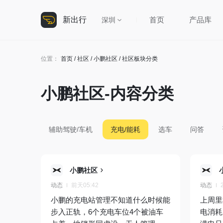
新出行
首页
产品库
深圳
位置：
首页
/
社区
/
小鹏社区
/ 社区板块分类
小鹏社区-内容分类
辅助驾驶/车机
充电/能耗
选车
问答
小鹏社区
动态
前天05:42
动态
小鹏的充电站管理不知道什么时候能
上周里
步入正轨，6个充电车位4个被油车
电消耗