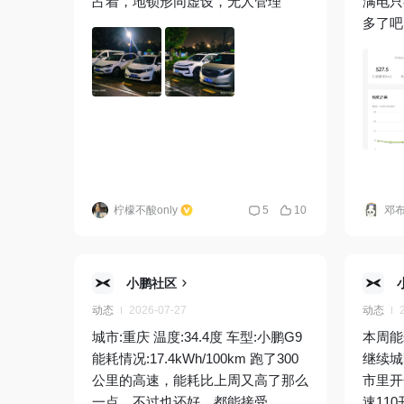
占着，地锁形同虚设，无人管理
满电只
多了吧
柠檬不酸only
5
10
邓
小鹏社区
动态
2026-07-27
动态
城市:重庆 温度:34.4度 车型:小鹏G9
本周能
能耗情况:17.4kWh/100km 跑了300
继续城
公里的高速，能耗比上周又高了那么
市里开
一点，不过也还好，都能接受。
速11