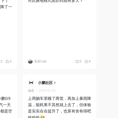
，下了
对比换电模式差距到底有多大？
也降了一
2
3
后生Can
5
4
小鹏社区
动态
2026-07-20
上周躺车里睡了两觉，再加上暴雨降
温，能耗果不其然就上去了，但体验
多都是空
是实实在在提升了，也算有舍有得吧
哈哈哈