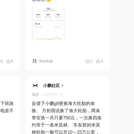
6
6
邓布利多
2
4
小鹏社区
动态
2026-07-15
上下班路
反馈下小鹏g9更换海大轮胎的体
用电差不
验。 月初我说换了海大轮胎，两条
带安装一共只要750元，一次换四条
约等于一条米其林。 车友群的米其
林轮胎一般可以开10～15万公里，