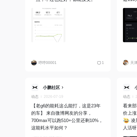
哼哼00001
1
天
小鹏社区
动态
2026-07-19
动态
【老g6的能耗这么能打，这是23年
看来部
的车】 来自微博网友的分享，
价上涨
700max可以跑510+公里还剩10%，
凌
这能耗水平如何？
人活呀