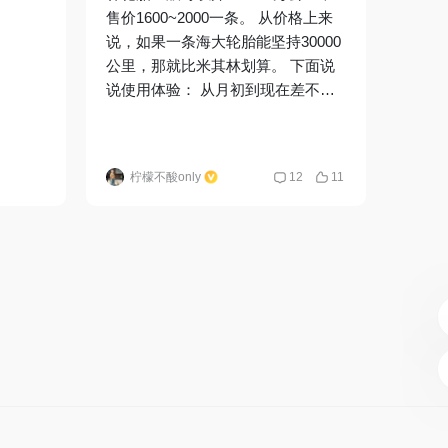
售价1600~2000一条。 从价格上来
说，如果一条海大轮胎能坚持30000
公里，那就比米其林划算。 下面说
说使用体验： 从月初到现在差不多
半个月了，跑过上千公里高速，还有
山路、水泥路和国道也都跑了。 1.
过减速带能明显感觉到轮胎软了很
柠檬不酸only
12
11
多，米其林已经三年了有老化每次过
减速带总感觉硬硬的，海大这个新轮
胎感觉就像轮轮和减速带之间有一层
海绵，不是硬碰硬的感觉。 2.跑了
上千公里高速，风噪没什么感觉，因
为米其林也挺吵，风噪这个轮胎改善
不了多少 3.路噪的话，也几乎感觉
不出区别 4.刹车距离没有明显区别
5.地下车库打滑感觉没有米其林那么
厉害 这是目前的主观体验，相比售
价来说，很划算，接下来就看寿命