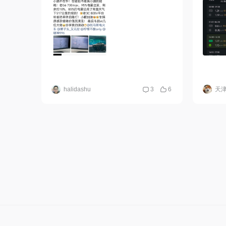
halidashu
3
6
天