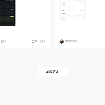
津老张
5
5
哼哼00001
加载更多