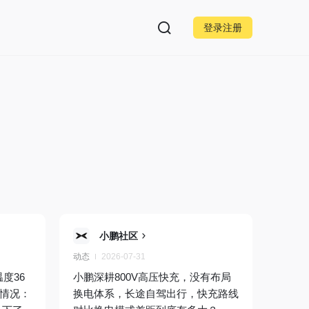
登录注册
小鹏社区
动态
2026-07-31
度36
小鹏深耕800V高压快充，没有布局
耗情况：
换电体系，长途自驾出行，快充路线