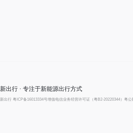
新出行 · 专注于新能源出行方式
新出行
粤ICP备16013334号
增值电信业务经营许可证（粤B2-20220344）
粤公网