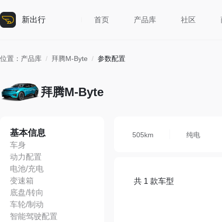
新出行
首页
产品库
社区
位置：
产品库
/
拜腾M-Byte
/
参数配置
拜腾M-Byte
基本信息
505km
纯电
车身
动力配置
电池/充电
变速箱
共 1 款车型
底盘/转向
车轮/制动
智能驾驶配置