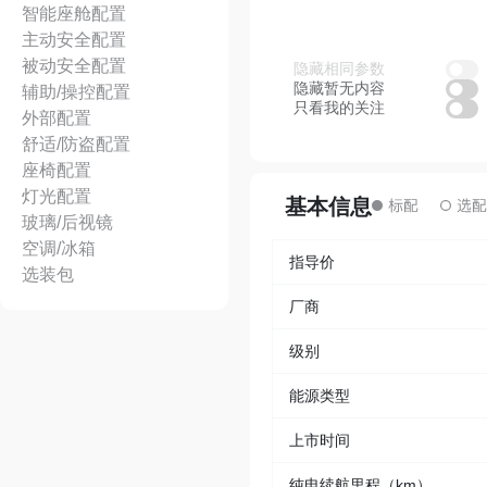
智能座舱配置
主动安全配置
被动安全配置
隐藏相同参数
隐藏暂无内容
辅助/操控配置
只看我的关注
外部配置
舒适/防盗配置
座椅配置
灯光配置
基本信息
玻璃/后视镜
空调/冰箱
指导价
选装包
厂商
级别
能源类型
上市时间
纯电续航里程（km）