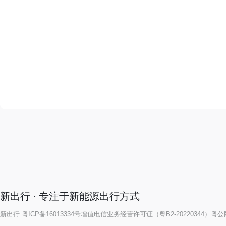
新出行 · 专注于新能源出行方式
新出行
粤ICP备16013334号
增值电信业务经营许可证（粤B2-20220344）
粤公网