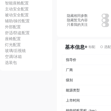
智能座舱配置
主动安全配置
被动安全配置
隐藏相同参数
隐藏暂无内容
辅助/操控配置
只看我的关注
外部配置
舒适/防盗配置
座椅配置
灯光配置
基本信息
玻璃/后视镜
空调/冰箱
指导价
选装包
厂商
级别
能源类型
上市时间
纯电续航里程（km）