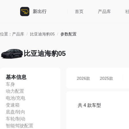
新出行
首页
产品库
位置：
产品库
/
比亚迪海豹05
/
参数配置
比亚迪海豹05
基本信息
2026款
2025款
车身
动力配置
电池/充电
变速箱
共 4 款车型
底盘/转向
车轮/制动
智能驾驶配置