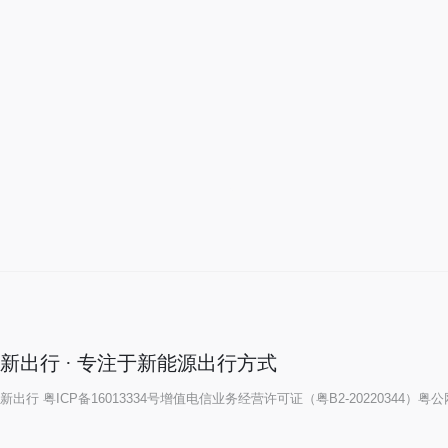
新出行 · 专注于新能源出行方式
新出行
粤ICP备16013334号
增值电信业务经营许可证（粤B2-20220344）
粤公网