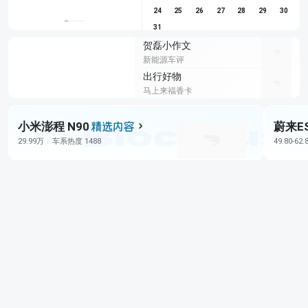
24
25
26
27
28
29
30
31
贺磊小作文
新能源车评
出行好物
马上来福香卡
小米澎程 N90
蔚来E
29.99万
车系热度 1488
49.80-62