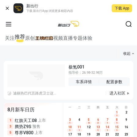
新出行
下载 App
下载 新出行App 浏览更多精彩内容
推荐
关注
原创
视频
直播
专题
体验
收起
极氪001
指导价：26.98-32.98万
车系详情
配置参数
进入社区
迪丽热巴代言路虎卫士这个我感觉还行毕竟，最近这个女足这个电影过后是不是又火了一把最近这个人气啥的，代言人其实有没有无所谓的
一
二
三
四
五
六
日
8月新车日历
1
2
1
红旗天工08
上市
尊界V680
3
4
上市
5
6
7
8
埃安AION
9
1
5
5
1
6
3
1
1
腾势Z9S
预售
享界G9
预售
长城H10
3
5
5
10
11
12
13
14
15
16
1
1
1
1
1
尊界V800
上市
别克至境L7
预售
深蓝S05 
5
5
6
17
18
19
20
21
22
23