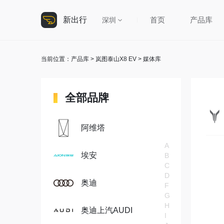
新出行
首页
产品库
深圳
当前位置：
产品库
>
岚图泰山X8 EV
> 媒体库
全部品牌
阿维塔
A
埃安
B
C
D
奥迪
F
G
H
奥迪上汽AUDI
I