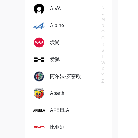
J
K
AIVA
L
M
Alpine
N
O
Q
埃尚
R
S
T
爱驰
W
X
Y
阿尔法·罗密欧
Z
Abarth
AFEELA
比亚迪