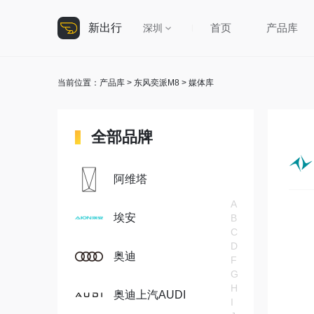
新出行
首页
产品库
深圳
当前位置：
产品库
>
东风奕派M8
> 媒体库
全部品牌
阿维塔
A
埃安
B
C
D
奥迪
F
G
H
奥迪上汽AUDI
I