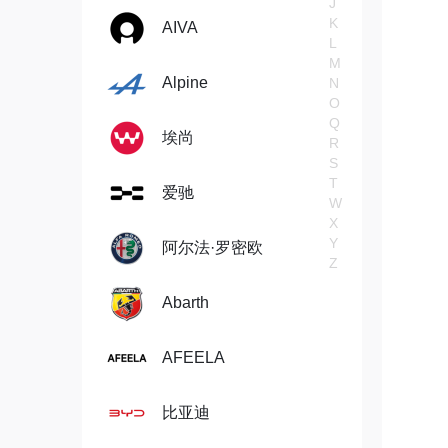
J
K
AIVA
L
M
Alpine
N
O
Q
埃尚
R
S
T
爱驰
W
X
Y
阿尔法·罗密欧
Z
Abarth
AFEELA
比亚迪