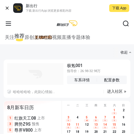
新出行
下载 App
下载 新出行App 浏览更多精彩内容
推荐
关注
原创
视频
直播
专题
体验
收起
极氪001
指导价：26.98-32.98万
车系详情
配置参数
进入社区
哈哈哈哈哈，此刻心情如图，赶紧跑路回家收拾行李，明早出发
一颗
一
二
三
四
五
六
日
8月新车日历
1
2
1
红旗天工08
上市
尊界V680
3
4
上市
5
6
7
8
埃安AION
9
1
5
5
1
6
3
1
1
腾势Z9S
预售
享界G9
预售
长城H10
3
5
5
10
11
12
13
14
15
16
1
1
1
1
1
尊界V800
上市
别克至境L7
预售
深蓝S05 
5
5
6
17
18
19
20
21
22
23