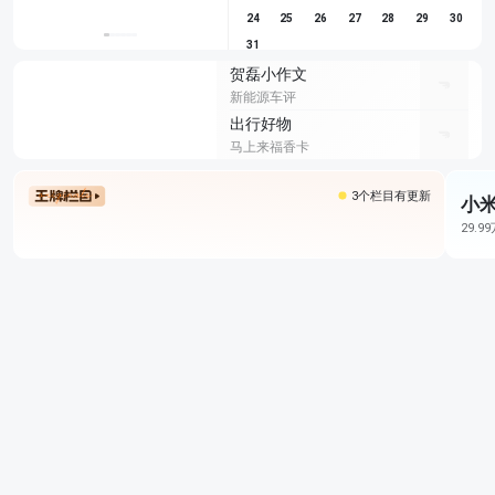
24
25
26
27
28
29
30
31
贺磊小作文
新能源车评
出行好物
马上来福香卡
3个栏目有更新
小米
29.9