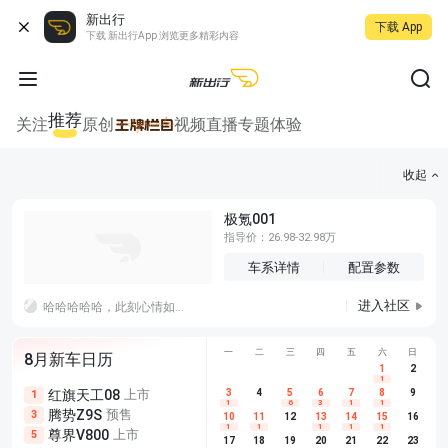
新出行
下载 App
下载 新出行App 浏览更多精彩内容
推荐
关注
原创
视频
直播
专题
体验
收起
极氪001
指导价：26.98-32.98万
车系详情
配置参数
进入社区
哈哈哈哈哈，此刻心情如图，赶紧跑路回家收拾行李，明早出发
一颗
一
二
三
四
五
六
日
8月新车日历
1
2
1
红旗天工08
上市
尊界V680
3
4
上市
5
6
7
8
埃安AION
9
1
5
5
1
6
3
1
1
腾势Z9S
预售
享界G9
预售
长城H10
3
5
5
10
11
12
13
14
15
16
1
1
1
1
1
尊界V800
上市
别克至境L7
预售
深蓝S05 
5
5
6
17
18
19
20
21
22
23