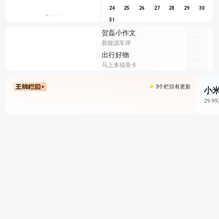
24
25
26
27
28
29
30
31
贺磊小作文
新能源车评
出行好物
马上来福香卡
3个栏目有更新
小米
29.9