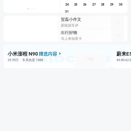
24
25
26
27
28
29
30
31
贺磊小作文
新能源车评
出行好物
马上来福香卡
小米澎程 N90
蔚来E
29.99万
车系热度 1488
49.80-62