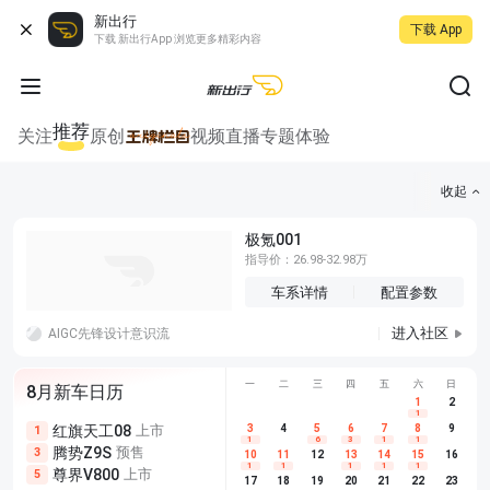
新出行
下载 App
下载 新出行App 浏览更多精彩内容
推荐
关注
原创
视频
直播
专题
体验
收起
极氪001
指导价：26.98-32.98万
车系详情
配置参数
进入社区
AIGC先锋设计意识流
一
二
三
四
五
六
日
8月新车日历
1
2
1
红旗天工08
上市
尊界V680
3
4
上市
5
6
7
8
埃安AION
9
1
5
5
1
6
3
1
1
腾势Z9S
预售
享界G9
预售
长城H10
3
5
5
10
11
12
13
14
15
16
1
1
1
1
1
尊界V800
上市
别克至境L7
预售
深蓝S05 
5
5
6
17
18
19
20
21
22
23