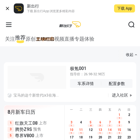
新出行
下载 App
下载 新出行App 浏览更多精彩内容
推荐
关注
原创
视频
直播
专题
体验
收起
极氪001
指导价：26.98-32.98万
车系详情
配置参数
进入社区
宝马的这个新世代ix3在海外已经有十万订单了，国内目前是盲订阶段，据了解小订的人还不少，月底正式上市看怎么样。
一
二
三
四
五
六
日
8月新车日历
1
2
1
红旗天工08
上市
尊界V680
3
4
上市
5
6
7
8
埃安AION
9
1
5
5
1
6
3
1
1
腾势Z9S
预售
享界G9
预售
长城H10
3
5
5
10
11
12
13
14
15
16
1
1
1
1
1
尊界V800
上市
别克至境L7
预售
深蓝S05 
5
5
6
17
18
19
20
21
22
23