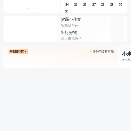
24
25
26
27
28
29
30
31
贺磊小作文
新能源车评
出行好物
马上来福香卡
3个栏目有更新
小米
29.9