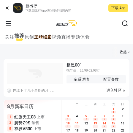
新出行
下载 App
下载 新出行App 浏览更多精彩内容
推荐
关注
原创
视频
直播
专题
体验
收起
极氪001
指导价：26.98-32.98万
车系详情
配置参数
进入社区
连续下了几个星期的月，现在暴晒一个星期再继续下雨，这谁能受得了，车的电耗也忽高忽低，还补了一次胎，难搞哦。
一
二
三
四
五
六
日
8月新车日历
1
2
1
红旗天工08
上市
尊界V680
3
4
上市
5
6
7
8
埃安AION
9
1
5
5
1
6
3
1
1
腾势Z9S
预售
享界G9
预售
长城H10
3
5
5
10
11
12
13
14
15
16
1
1
1
1
1
尊界V800
上市
别克至境L7
预售
深蓝S05 
5
5
6
17
18
19
20
21
22
23