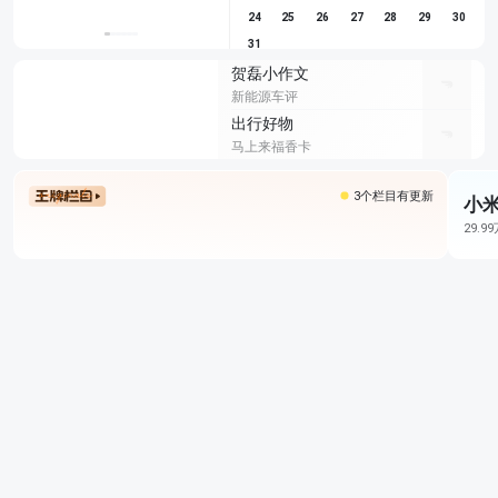
24
25
26
27
28
29
30
31
贺磊小作文
新能源车评
出行好物
马上来福香卡
3个栏目有更新
小米
29.9