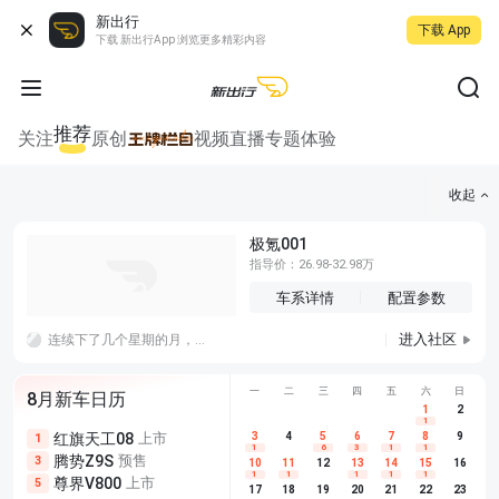
新出行
下载 App
下载 新出行App 浏览更多精彩内容
推荐
关注
原创
视频
直播
专题
体验
收起
极氪001
指导价：26.98-32.98万
车系详情
配置参数
进入社区
连续下了几个星期的月，现在暴晒一个星期再继续下雨，这谁能受得了，车的电耗也忽高忽低，还补了一次胎，难搞哦。
一
二
三
四
五
六
日
8月新车日历
1
2
1
红旗天工08
上市
尊界V680
3
4
上市
5
6
7
8
埃安AION
9
1
5
5
1
6
3
1
1
腾势Z9S
预售
享界G9
预售
长城H10
3
5
5
10
11
12
13
14
15
16
1
1
1
1
1
尊界V800
上市
别克至境L7
预售
深蓝S05 
5
5
6
17
18
19
20
21
22
23