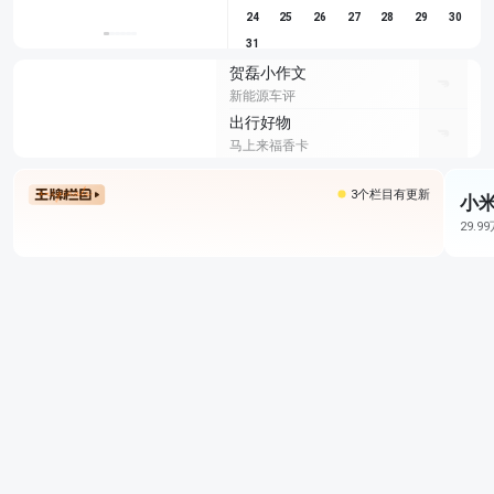
24
25
26
27
28
29
30
31
贺磊小作文
新能源车评
出行好物
马上来福香卡
3个栏目有更新
小米
29.9