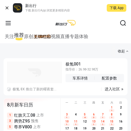
新出行
下载 App
下载 新出行App 浏览更多精彩内容
推荐
关注
原创
视频
直播
专题
体验
收起
极氪001
指导价：26.98-32.98万
车系详情
配置参数
进入社区
极氪 8X 推出了新的曜夜套件，包括前格栅、车窗饰条、行李架、后扩散器等超 20 处熏黑处理。
一
二
三
四
五
六
日
8月新车日历
1
2
1
红旗天工08
上市
尊界V680
3
4
上市
5
6
7
8
埃安AION
9
1
5
5
1
6
3
1
1
腾势Z9S
预售
享界G9
预售
长城H10
3
5
5
10
11
12
13
14
15
16
1
1
1
1
1
尊界V800
上市
别克至境L7
预售
深蓝S05 
5
5
6
17
18
19
20
21
22
23