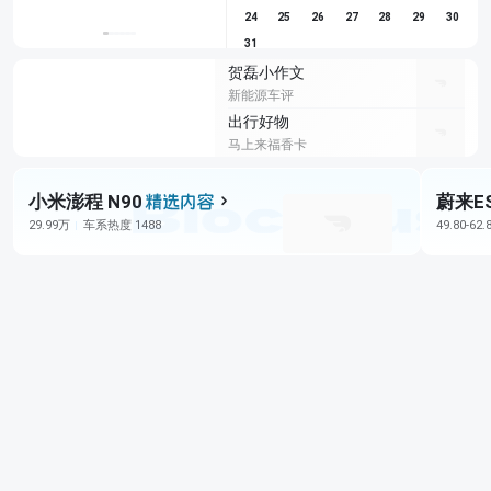
24
25
26
27
28
29
30
31
贺磊小作文
新能源车评
出行好物
马上来福香卡
小米澎程 N90
蔚来E
29.99万
车系热度 1488
49.80-62