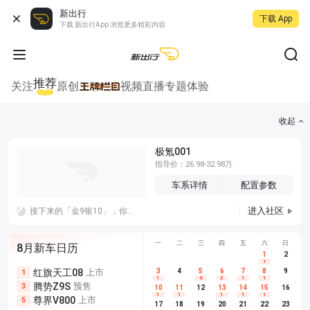
新出行
下载 App
下载 新出行App 浏览更多精彩内容
推荐
关注
原创
视频
直播
专题
体验
收起
极氪001
指导价：26.98-32.98万
车系详情
配置参数
进入社区
接下来的「金9银10」，你觉得车企应该把宣传重心放在耐久上还是创新上？都很重要呀
一
二
三
四
五
六
日
8月新车日历
1
2
1
红旗天工08
上市
尊界V680
3
4
上市
5
6
7
8
埃安AION
9
1
5
5
1
6
3
1
1
腾势Z9S
预售
享界G9
预售
长城H10
3
5
5
10
11
12
13
14
15
16
1
1
1
1
1
尊界V800
上市
别克至境L7
预售
深蓝S05 
5
5
6
17
18
19
20
21
22
23