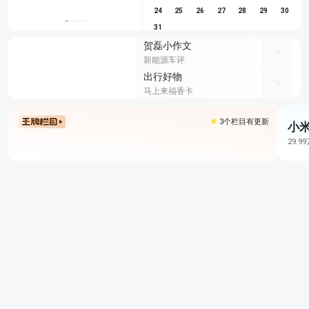
24
25
26
27
28
29
30
31
贺磊小作文
新能源车评
出行好物
马上来福香卡
3个栏目有更新
小米
29.9