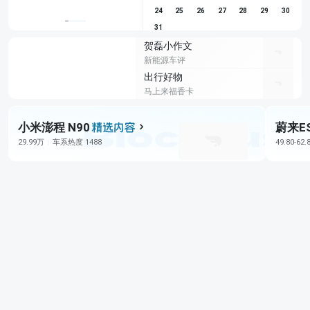
24
25
26
27
28
29
30
31
贺磊小作文
新能源车评
出行好物
马上来福香卡
小米澎程 N90
蔚来E
29.99万
车系热度 1488
49.80-62