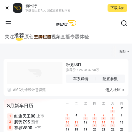
新出行
下载 App
下载 新出行App 浏览更多精彩内容
推荐
关注
原创
视频
直播
专题
体验
收起
极氪001
指导价：26.98-32.98万
车系详情
配置参数
进入社区
AIGC先锋设计意识流
一
二
三
四
五
六
日
8月新车日历
1
2
1
红旗天工08
上市
尊界V680
3
4
上市
5
6
7
8
埃安AION
9
1
5
5
1
6
3
1
1
腾势Z9S
预售
享界G9
预售
长城H10
3
5
5
10
11
12
13
14
15
16
1
1
1
1
1
尊界V800
上市
别克至境L7
预售
深蓝S05 
5
5
6
17
18
19
20
21
22
23