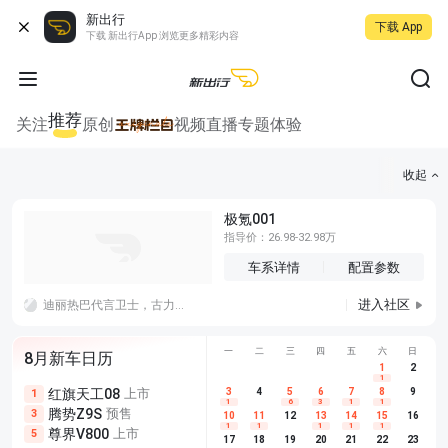
新出行
下载 App
下载 新出行App 浏览更多精彩内容
推荐
关注
原创
视频
直播
专题
体验
收起
极氪001
指导价：26.98-32.98万
车系详情
配置参数
进入社区
迪丽热巴代言卫士，古力娜扎代言猛士，你关注到了哪一个？
一
二
三
四
五
六
日
8月新车日历
1
2
1
红旗天工08
上市
尊界V680
3
4
上市
5
6
7
8
埃安AION
9
1
5
5
1
6
3
1
1
腾势Z9S
预售
享界G9
预售
长城H10
3
5
5
10
11
12
13
14
15
16
1
1
1
1
1
尊界V800
上市
别克至境L7
预售
深蓝S05 
5
5
6
17
18
19
20
21
22
23