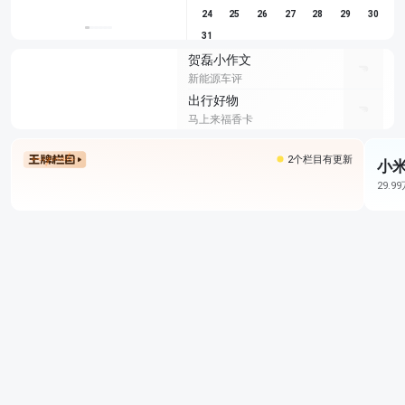
24
25
26
27
28
29
30
31
贺磊小作文
新能源车评
出行好物
马上来福香卡
2个栏目有更新
小米
29.9