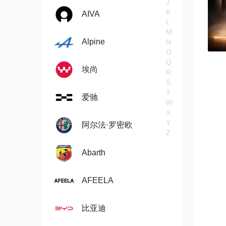
J
K
AIVA
L
M
Alpine
N
O
Q
埃尚
R
S
T
爱驰
W
X
Y
阿尔法·罗密欧
Z
Abarth
AFEELA
比亚迪