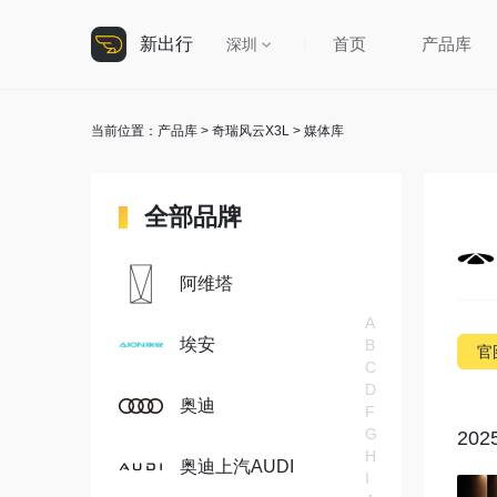
新出行
首页
产品库
深圳
当前位置：
产品库
>
奇瑞风云X3L
> 媒体库
全部品牌
阿维塔
A
埃安
B
官
C
D
奥迪
F
G
202
H
奥迪上汽AUDI
I