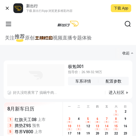
新出行
下载 App
下载 新出行App 浏览更多精彩内容
推荐
关注
原创
视频
直播
专题
体验
收起
极氪001
指导价：26.98-32.98万
车系详情
配置参数
进入社区
好久没吃夜宵了 搞碗牛肉面吧 饿肚子的时候好香啊啊哈哈哈哈哈哈哈哈拿！！
一
二
三
四
五
六
日
8月新车日历
1
2
1
红旗天工08
上市
尊界V680
3
4
上市
5
6
7
8
埃安AION
9
1
5
5
1
6
3
1
1
腾势Z9S
预售
享界G9
预售
长城H10
3
5
5
10
11
12
13
14
15
16
1
1
1
1
1
尊界V800
上市
别克至境L7
预售
深蓝S05 
5
5
6
17
18
19
20
21
22
23