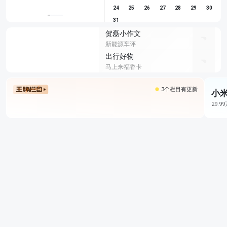
24
25
26
27
28
29
30
31
贺磊小作文
新能源车评
出行好物
马上来福香卡
3个栏目有更新
小米
29.9