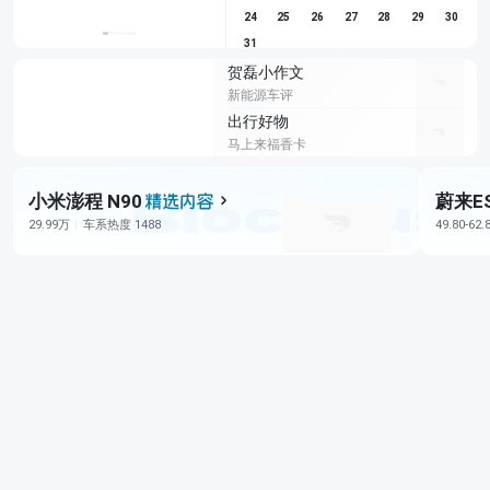
24
25
26
27
28
29
30
31
贺磊小作文
新能源车评
出行好物
马上来福香卡
小米澎程 N90
蔚来E
29.99万
车系热度 1488
49.80-62