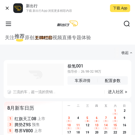
新出行
下载 App
下载 新出行App 浏览更多精彩内容
推荐
关注
原创
视频
直播
专题
体验
收起
极氪001
指导价：26.98-32.98万
车系详情
配置参数
进入社区
三流的车，超一流的营销和品牌，怎么持续？
一
二
三
四
五
六
日
8月新车日历
1
2
1
红旗天工08
上市
尊界V680
3
4
上市
5
6
7
8
埃安AION
9
1
5
5
1
6
3
1
1
腾势Z9S
预售
享界G9
预售
长城H10
3
5
5
10
11
12
13
14
15
16
1
1
1
1
1
尊界V800
上市
别克至境L7
预售
深蓝S05 
5
5
6
17
18
19
20
21
22
23