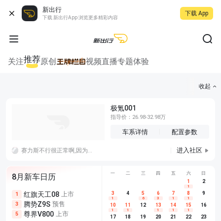
新出行
下载 App
下载 新出行App 浏览更多精彩内容
推荐
关注
原创
视频
直播
专题
体验
收起
极氪001
指导价：26.98-32.98万
车系详情
配置参数
进入社区
赛力斯不行很正常啊,因为拿不出手啊，妄想品牌效应，那么就要像特斯拉一样会讲故事，不行就老老实实技术研发，光跟遥遥领先加一个外观是没用的
一
二
三
四
五
六
日
8月新车日历
1
2
1
红旗天工08
上市
尊界V680
3
4
上市
5
6
7
8
埃安AION
9
1
5
5
1
6
3
1
1
腾势Z9S
预售
享界G9
预售
长城H10
3
5
5
10
11
12
13
14
15
16
1
1
1
1
1
尊界V800
上市
别克至境L7
预售
深蓝S05 
5
5
6
17
18
19
20
21
22
23