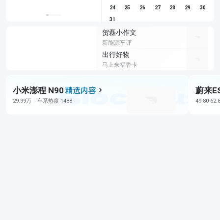
24
25
26
27
28
29
30
31
贺磊小作文
新能源车评
出行好物
马上来福香卡
小米澎程 N90
蔚来E
29.99万
车系热度 1488
49.80-62