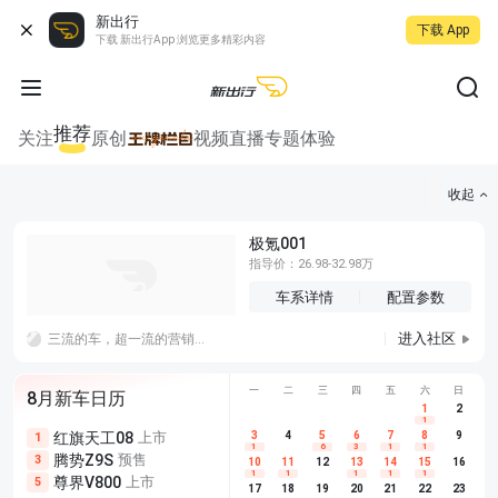
新出行
下载 App
下载 新出行App 浏览更多精彩内容
推荐
关注
原创
视频
直播
专题
体验
收起
极氪001
指导价：26.98-32.98万
车系详情
配置参数
进入社区
三流的车，超一流的营销和品牌，怎么持续？
一
二
三
四
五
六
日
8月新车日历
1
2
1
红旗天工08
上市
尊界V680
3
4
上市
5
6
7
8
埃安AION
9
1
5
5
1
6
3
1
1
腾势Z9S
预售
享界G9
预售
长城H10
3
5
5
10
11
12
13
14
15
16
1
1
1
1
1
尊界V800
上市
别克至境L7
预售
深蓝S05 
5
5
6
17
18
19
20
21
22
23