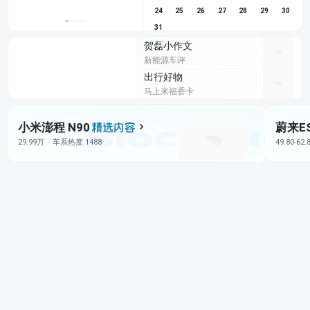
24
25
26
27
28
29
30
31
贺磊小作文
新能源车评
出行好物
马上来福香卡
小米澎程 N90
蔚来E
29.99万
车系热度 1488
49.80-62