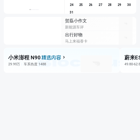
24
25
26
27
28
29
30
31
贺磊小作文
新能源车评
出行好物
马上来福香卡
小米澎程 N90
蔚来E
29.99万
车系热度 1488
49.80-62