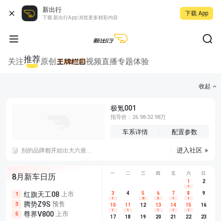
新出行
下载 App
下载 新出行App 浏览更多精彩内容
推荐
关注
原创
视频
直播
专题
体验
收起
极氪001
指导价：26.98-32.98万
车系详情
配置参数
进入社区
别的品牌都开始出大六座，比你便宜续航还高，没那么大的优势了，理想同理。
一
二
三
四
五
六
日
8月新车日历
1
2
1
红旗天工08
上市
尊界V680
3
4
上市
5
6
7
8
埃安AION
9
1
5
5
1
6
3
1
1
腾势Z9S
预售
享界G9
预售
长城H10
3
5
5
10
11
12
13
14
15
16
1
1
1
1
1
尊界V800
上市
别克至境L7
预售
深蓝S05 
5
5
6
17
18
19
20
21
22
23