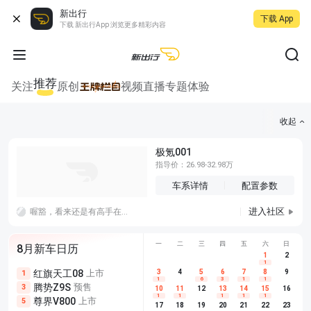
新出行
下载 App
下载 新出行App 浏览更多精彩内容
推荐
关注
原创
视频
直播
专题
体验
收起
极氪001
指导价：26.98-32.98万
车系详情
配置参数
进入社区
喔豁，看来还是有高手在民间的，这个隐藏可以给到满分，不过听说线还是要走到手扶箱插usb，太难了太难了
一
二
三
四
五
六
日
8月新车日历
1
2
1
红旗天工08
上市
尊界V680
3
4
上市
5
6
7
8
埃安AION
9
1
5
5
1
6
3
1
1
腾势Z9S
预售
享界G9
预售
长城H10
3
5
5
10
11
12
13
14
15
16
1
1
1
1
1
尊界V800
上市
别克至境L7
预售
深蓝S05 
5
5
6
17
18
19
20
21
22
23