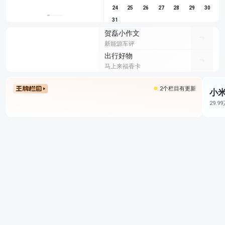
24
25
26
27
28
29
30
31
贺磊小作文
新能源车评
出行好物
马上来福香卡
2个栏目有更新
小米
29.9