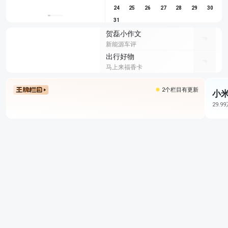
24
25
26
27
28
29
30
31
贺磊小作文
新能源车评
出行好物
马上来福香卡
2个栏目有更新
小米
29.9