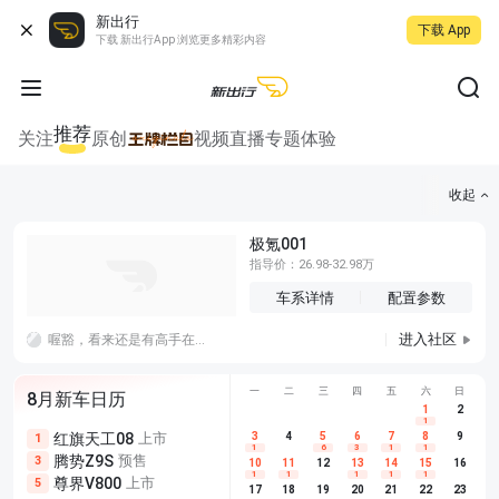
新出行
下载 App
下载 新出行App 浏览更多精彩内容
推荐
关注
原创
视频
直播
专题
体验
收起
极氪001
指导价：26.98-32.98万
车系详情
配置参数
进入社区
喔豁，看来还是有高手在民间的，这个隐藏可以给到满分，不过听说线还是要走到手扶箱插usb，太难了太难了
一
二
三
四
五
六
日
8月新车日历
1
2
1
红旗天工08
上市
尊界V680
3
4
上市
5
6
7
8
埃安AION
9
1
5
5
1
6
3
1
1
腾势Z9S
预售
享界G9
预售
长城H10
3
5
5
10
11
12
13
14
15
16
1
1
1
1
1
尊界V800
上市
别克至境L7
预售
深蓝S05 
5
5
6
17
18
19
20
21
22
23