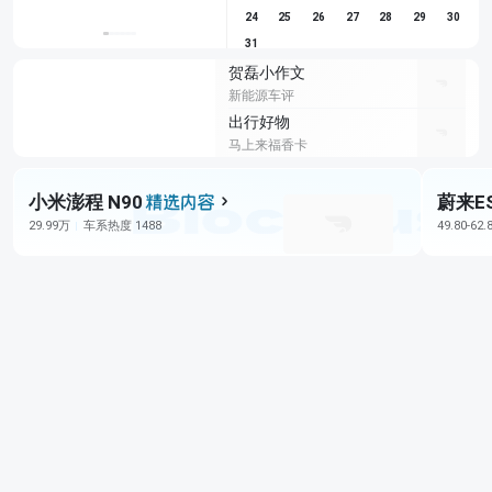
24
25
26
27
28
29
30
31
贺磊小作文
新能源车评
出行好物
马上来福香卡
小米澎程 N90
蔚来E
29.99万
车系热度 1488
49.80-62