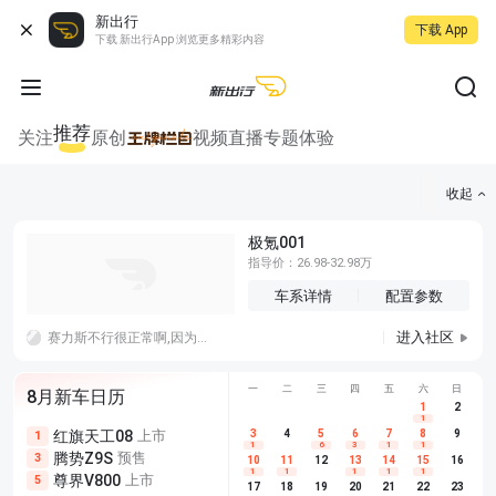
新出行
下载 App
下载 新出行App 浏览更多精彩内容
推荐
关注
原创
视频
直播
专题
体验
收起
极氪001
指导价：26.98-32.98万
车系详情
配置参数
进入社区
赛力斯不行很正常啊,因为拿不出手啊，妄想品牌效应，那么就要像特斯拉一样会讲故事，不行就老老实实技术研发，光跟遥遥领先加一个外观是没用的
一
二
三
四
五
六
日
8月新车日历
1
2
1
红旗天工08
上市
尊界V680
3
4
上市
5
6
7
8
埃安AION
9
1
5
5
1
6
3
1
1
腾势Z9S
预售
享界G9
预售
长城H10
3
5
5
10
11
12
13
14
15
16
1
1
1
1
1
尊界V800
上市
别克至境L7
预售
深蓝S05 
5
5
6
17
18
19
20
21
22
23